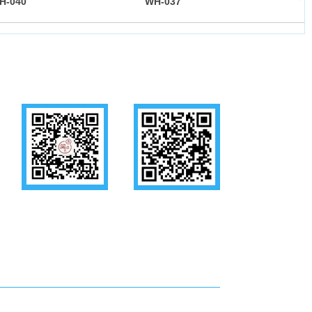
H-040
WH-037
WH
关注公众号
手机官网