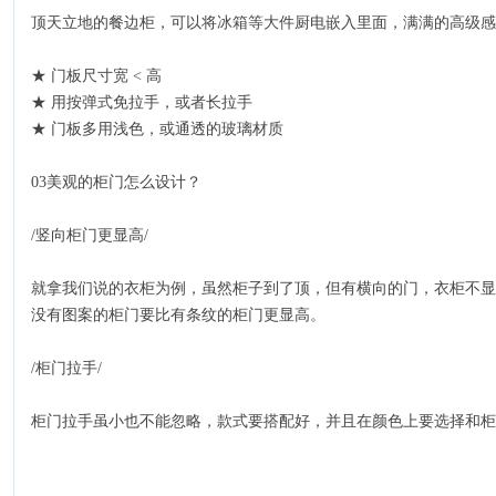
顶天立地的餐边柜，可以将冰箱等大件厨电嵌入里面，满满的高级感
★ 门板尺寸宽 < 高
★ 用按弹式免拉手，或者长拉手
★ 门板多用浅色，或通透的玻璃材质
03美观的柜门怎么设计？
/竖向柜门更显高/
就拿我们说的衣柜为例，虽然柜子到了顶，但有横向的门，衣柜不显
没有图案的柜门要比有条纹的柜门更显高。
/柜门拉手/
柜门拉手虽小也不能忽略，
款式要搭配好，
并且在颜色
上要
选择和柜